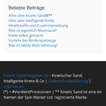
Beliebte Beiträge:
Alles über Kinetic Sand
®**
Alles über Intelligente Knete
Inhaltsstoffe und Zusammensetzung
Was ist eigentlich Moonsand?
Knete selbst gemacht
Vorteile des Kinderspielzeugs
Was ist taktile Wahrnehmung?
Kinetic-Sand-Ratgeber.de
- Kinetischer Sand,
Intelligente Knete & Co |
Datenschutzerklärung
|
Impressum
(*) = #VerdientProvisionen | ** Kinetic Sand ist eine im
Namen der Spin Master Ltd. registrierte Marke.