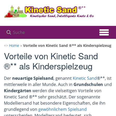
Zum
Hauptinhalt
springen
=>
Home
»
Vorteile von Kinetic Sand ®** als Kinderspielzeug
Vorteile von Kinetic Sand
®** als Kinderspielzeug
Der
neuartige Spielsand
, genannt
Kinetic Sand
®**, ist
mittlerweile in aller Munde. Auch in
Grundschulen
und
Kindergärten
werden die vielseitigen Vorteile von
Kinetic Sand ®** sehr geschätzt. Der sogenannte
Modelliersand hat besondere Eigenschaften, die ihn
grundlegend von
gewöhnlichem Spielsand
unterscheiden. Modelliersand bedeutet „sich