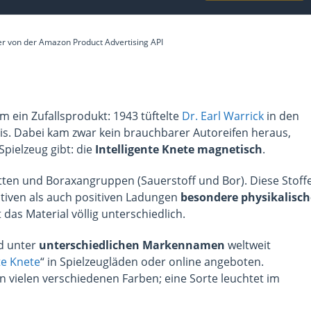
der von der Amazon Product Advertising API
um ein Zufallsprodukt: 1943 tüftelte
Dr. Earl Warrick
in den
s. Dabei kam zwar kein brauchbarer Autoreifen heraus,
Spielzeug gibt: die
Intelligente Knete magnetisch
.
etten und Boraxangruppen (Sauerstoff und Bor). Diese Stoff
ativen als auch positiven Ladungen
besondere physikalisch
 das Material völlig unterschiedlich.
nd unter
unterschiedlichen Markennamen
weltweit
te Knete
“ in Spielzeugläden oder online angeboten.
in vielen verschiedenen Farben; eine Sorte leuchtet im