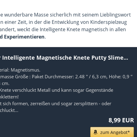
se wunderbare Masse sicherlich mit seinem Lieblingswort
In einer Zeit, in der die Entwicklung von Kinderspielzeug
dert, weckt die Intelligente Knete magnetisch in allen
d Experimentieren
.
 Intelligente Magnetische Knete Putty Slime...
rial: Magnetismus.
masse Größe : Paket Durchmesser: 2.48 '' / 6,3 cm, Höhe: 0,9 ''
3 cm.
Knete verschluckt Metall und kann sogar Gegenstände
klettern!
t sich formen, zerreißen und sogar zersplittern - oder
chluckt...
8,99 EUR
zum Angebot*