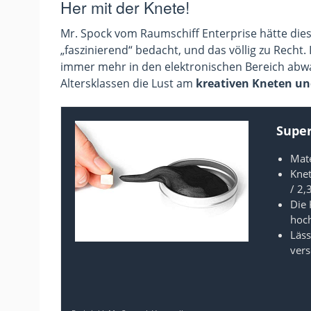
Her mit der Knete!
Mr. Spock vom Raumschiff Enterprise hätte die
„faszinierend“ bedacht, und das völlig zu Recht. 
immer mehr in den elektronischen Bereich abwan
Altersklassen die Lust am
kreativen Kneten un
Super
Mate
Knet
/ 2,
Die 
hoch
Läss
vers