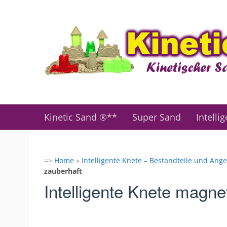
Zum
Hauptinhalt
springen
Kinetic Sand ®**
Super Sand
Intelli
=>
Home
»
Intelligente Knete – Bestandteile und Ange
zauberhaft
Intelligente Knete magne