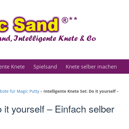
gente Knete
Spielsand
Knete selber machen
bote für Magic Putty
»
Intelligente Knete Set: Do it yourself –
 it yourself – Einfach selber