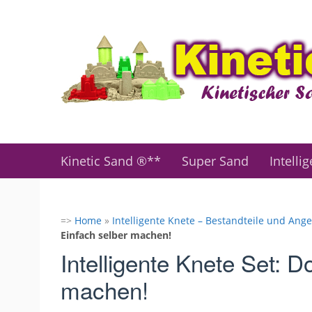
Zum
Hauptinhalt
springen
Kinetic Sand ®**
Super Sand
Intelli
=>
Home
»
Intelligente Knete – Bestandteile und Ange
Einfach selber machen!
Intelligente Knete Set: Do
machen!